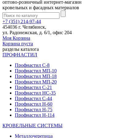
оптово-розничный интернет-магазин
кровельных и фасадных материалов
+7 (351) 214-97-44
454036 г. Челябинск,
ул. Радонежская, д. 6/1, офис 204
Моя Корзина
Корзина пуста
разделы каталога
ПРОФНАСТИЛ
Профнастил С-8
Профнастил МП-10
Профнастил МП-18
Профнастил МП-20
Профнастил С-21
Профнастил НС-35
Профнастил С-44
Профнастил Н-60
Профнастил Н-75
Профнастил Н-114
КРОВЕЛЬНЫЕ СИСТЕМЫ
Металлочерепица