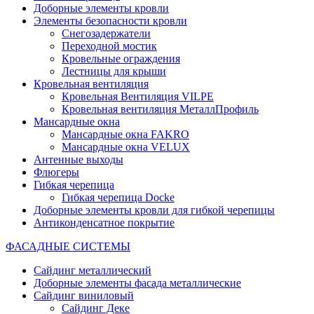
Доборные элементы кровли
Элементы безопасности кровли
Снегозадержатели
Переходной мостик
Кровельные ограждения
Лестницы для крыши
Кровельная вентиляция
Кровельная Вентиляция VILPE
Кровельная вентиляция МеталлПрофиль
Мансардные окна
Мансардные окна FAKRO
Мансардные окна VELUX
Антенные выходы
Флюгеры
Гибкая черепица
Гибкая черепица Docke
Доборные элементы кровли для гибкой черепицы
Антиконденсатное покрытие
ФАСАДНЫЕ СИСТЕМЫ
Сайдинг металлический
Доборные элементы фасада металлические
Сайдинг виниловый
Сайдинг Деке