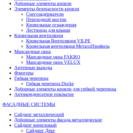
Доборные элементы кровли
Элементы безопасности кровли
Снегозадержатели
Переходной мостик
Кровельные ограждения
Лестницы для крыши
Кровельная вентиляция
Кровельная Вентиляция VILPE
Кровельная вентиляция МеталлПрофиль
Мансардные окна
Мансардные окна FAKRO
Мансардные окна VELUX
Антенные выходы
Флюгеры
Гибкая черепица
Гибкая черепица Docke
Доборные элементы кровли для гибкой черепицы
Антиконденсатное покрытие
ФАСАДНЫЕ СИСТЕМЫ
Сайдинг металлический
Доборные элементы фасада металлические
Сайдинг виниловый
Сайдинг Деке