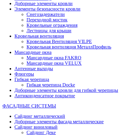
Доборные элементы кровли
Элементы безопасности кровли
Снегозадержатели
Переходной мостик
Кровельные ограждения
Лестницы для крыши
Кровельная вентиляция
Кровельная Вентиляция VILPE
Кровельная вентиляция МеталлПрофиль
Мансардные окна
Мансардные окна FAKRO
Мансардные окна VELUX
Антенные выходы
Флюгеры
Гибкая черепица
Гибкая черепица Docke
Доборные элементы кровли для гибкой черепицы
Антиконденсатное покрытие
ФАСАДНЫЕ СИСТЕМЫ
Сайдинг металлический
Доборные элементы фасада металлические
Сайдинг виниловый
Сайдинг Деке